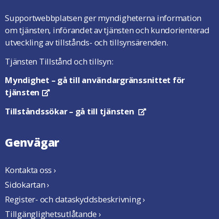
Supportwebbplatsen ger myndigheterna information
om tjänsten, införandet av tjänsten och kundorienterad
utveckling av tillstånds- och tillsynsärenden.
Tjänsten Tillstånd och tillsyn:
Myndighet
– gå till användargränssnittet för
tjänsten
Öppnas i en ny flik
Tillståndssökar
– gå till tjänsten
Öppnas i en ny flik
Genvägar
Kontakta oss ›
Sidokartan ›
Register- och dataskyddsbeskrivning ›
Tillgänglighetsutlåtande ›