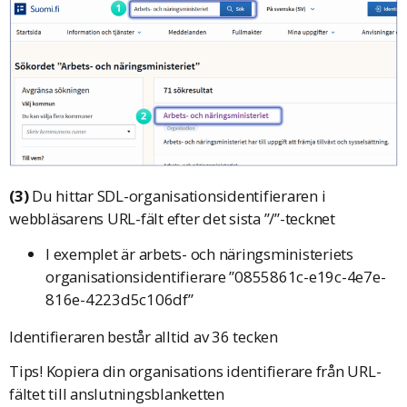
(3)
Du hittar SDL-organisationsidentifieraren i
webbläsarens URL-fält efter det sista ”/”-tecknet
I exemplet är arbets- och näringsministeriets
organisationsidentifierare ”0855861c-e19c-4e7e-
816e-4223d5c106df”
Identifieraren består alltid av 36 tecken
Tips! Kopiera din organisations identifierare från URL-
fältet till anslutningsblanketten