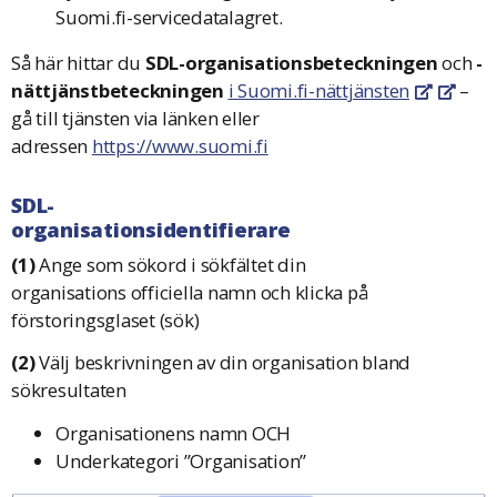
Suomi.fi-servicedatalagret.
Så här hittar du
SDL-organisationsbeteckningen
och
-
nättjänstbeteckningen
i Suomi.fi-nättjänsten
–
Öppnas i e
Öppnas
gå till tjänsten via länken eller
adressen
https://www.suomi.fi
SDL-
organisationsidentifierare
(1)
Ange som sökord i sökfältet
din
organisations
officiella
namn
och klicka på
förstoringsglaset (sök)
(2)
Välj beskrivningen av din organisation bland
sökresultaten
Organisationens
namn
OCH
Underkategori ”
Organisation
”