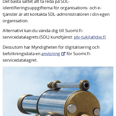
Det bästa sättet att ta reda på SDL-
identifieringsuppgifterna för organisations- och e-
tjänster är att kontakta SDL-administratören i din egen
organisation.
Alternativt kan du vända dig till Suomi.fi-
servicedatalagrets (SDL) kundtjänst:
ptv-tuki(at)dvv.fi
Dessutom har Myndigheten för digitalisering och
befolkningsdata en
anvisning
för Suomi.fi-
Öppnas i en ny flik
servicedatalagret.