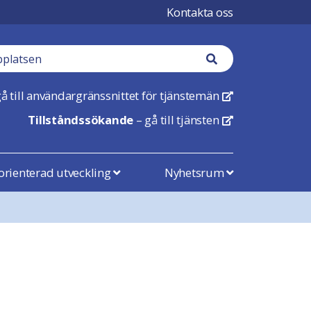
Kontakta oss
Sökknapp
å till användargränssnittet för tjänstemän
Öppnas i en ny flik
Tillståndssökande
– gå till tjänsten
Öppnas i en ny flik
rienterad utveckling
Nyhetsrum