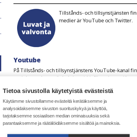
Tillstånds- och tillsynstjänsten fi
medier är YouTube och Twitter.
Youtube
På Tillstånds- och tillsynstjänstens YouTube-kanal fi
projektet och ger vägledning vid införandet av tjänste
Tutustu Luvat ja Valvonta -kanavaan
YouTubessa
.
Tietoa sivustolla käytetyistä evästeistä
Öp
Käytämme sivustollamme evästeitä kerätäksemme ja
analysoidaksemme sivuston suorituskykyä ja käyttöä,
Twitter
tarjotaksemme sosiaalisen median ominaisuuksia sekä
parantaaksemme ja räätälöidäksemme sisältöä ja mainoksia.
Aktuella nyheter om Tillstånds-
Tweets by digiluvat
och tillsynsprojektet och -