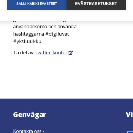
tjänsten publiceras på Twitter.
EVÄSTEASETUKSET
SALLI KAIKKI EVÄSTEET
Du kan delta i diskussionen
genom att nämna @digiluvat-
användarkonto och använda
hashtaggarna #digiluvat
#yksiluukku
Ta del av
Twitter-kontot
.
Öppnas i en ny flik
Genvägar
V
Kontakta oss ›