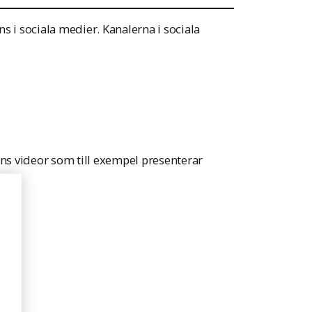
nns i sociala medier. Kanalerna i sociala
nns videor som till exempel presenterar
n.
pnas i en ny flik