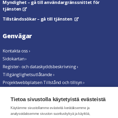
Myndighet
– gå till användargränssnittet för
tjänsten
Öppnas i en ny flik
Tillståndssökar
– gå till tjänsten
Öppnas i en ny flik
Genvägar
Kontakta oss ›
Sidokartan ›
Register- och dataskyddsbeskrivning ›
Tillgänglighetsutlåtande ›
Projektwebbplatsen Tillstånd och tillsyn ›
Vi samarbetar
Tietoa sivustolla käytetyistä evästeistä
Käytämme sivustollamme evästeitä kerätäksemme ja
analysoidaksemme sivuston suorituskykyä ja käyttöä,