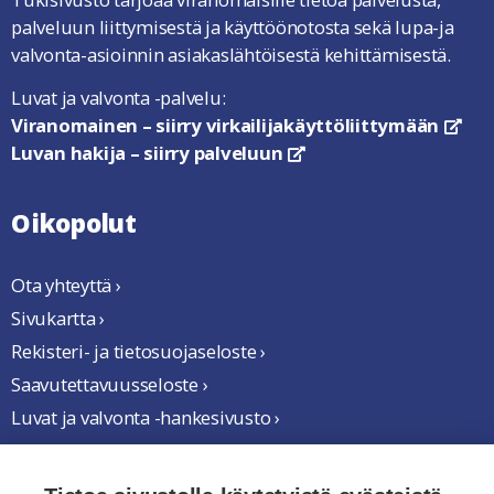
palveluun liittymisestä ja käyttöönotosta sekä lupa-ja
valvonta-asioinnin asiakaslähtöisestä kehittämisestä.
Luvat ja valvonta -palvelu:
Viranomainen – siirry virkailijakäyttöliittymään
link
Luvan hakija – siirry palveluun
linkki avautuu uuteen ikkun
Oikopolut
Ota yhteyttä ›
Sivukartta ›
Rekisteri- ja tietosuojaseloste ›
Saavutettavuusseloste ›
Luvat ja valvonta -hankesivusto ›
Yhteistyössä