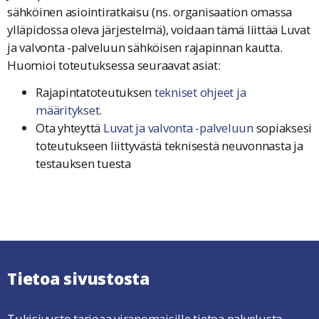
sähköinen asiointiratkaisu (ns. organisaation omassa
ylläpidossa oleva järjestelmä), voidaan tämä liittää Luvat
ja valvonta -palveluun sähköisen rajapinnan kautta.
Huomioi toteutuksessa seuraavat asiat:
Rajapintatoteutuksen
tekniset ohjeet ja
määritykset
.
Ota yhteyttä
Luvat ja valvonta -palveluun
sopiaksesi
toteutukseen liittyvästä teknisestä neuvonnasta ja
testauksen tuesta
Tietoa sivustosta
Tukisivusto tarjoaa viranomaisille tietoa palvelusta,