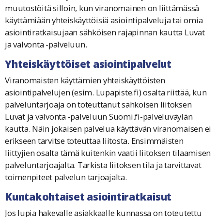
muutostöitä silloin, kun viranomainen on liittämässä
käyttämiään yhteiskäyttöisiä asiointipalveluja tai omia
asiointiratkaisujaan sähköisen rajapinnan kautta Luvat
ja valvonta -palveluun.
Yhteiskäyttöiset asiointipalvelut
Viranomaisten käyttämien yhteiskäyttöisten
asiointipalvelujen (esim. Lupapiste.fi) osalta riittää, kun
palveluntarjoaja on toteuttanut sähköisen liitoksen
Luvat ja valvonta -palveluun Suomi.fi-palveluväylän
kautta. Näin jokaisen palvelua käyttävän viranomaisen ei
erikseen tarvitse toteuttaa liitosta. Ensimmäisten
liittyjien osalta tämä kuitenkin vaatii liitoksen tilaamisen
palveluntarjoajalta. Tarkista liitoksen tila ja tarvittavat
toimenpiteet palvelun tarjoajalta.
Kuntakohtaiset asiointiratkaisut
Jos lupia hakevalle asiakkaalle kunnassa on toteutettu