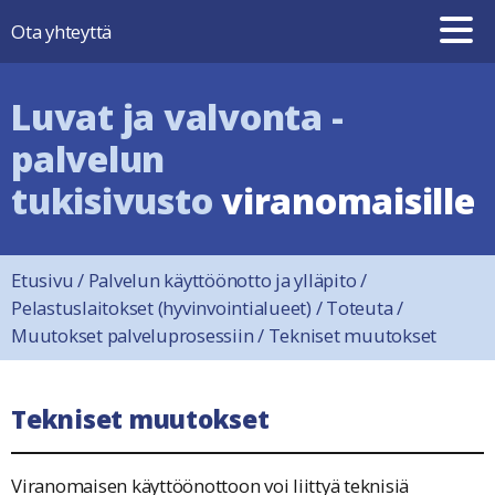
Hyppää sisältöön
Ota yhteyttä
Luvat ja valvonta -
palvelun
tukisivusto
viranomaisille
Etusivu
/
Palvelun käyttöönotto ja ylläpito
/
Pelastuslaitokset (hyvinvointialueet)
/
Toteuta
/
Muutokset palveluprosessiin
/
Tekniset muutokset
Tekniset muutokset
Viranomaisen käyttöönottoon voi liittyä teknisiä