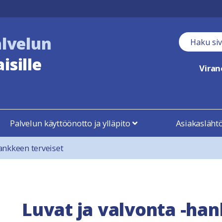
alvelun
Haku kent
isille
Vira
Palvelun käyttöönotto ja ylläpito
Asiakasläht
hankkeen terveiset
Luvat ja valvonta -han