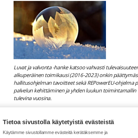
Luvat ja valvonta -hanke katsoo vahvasti tulevaisuute
alkuperäinen toimikausi (2016-2023) onkin päättym
hallitusohjelman tavoitteet sekä REPowerEU-ohjelma pitä
palvelun kehittäminen ja yhden luukun toimintamallin 
tulevina vuosina.
Tapahtumajärjestämisen kokonaisuuden ensimmäiset 
vauhdilla ja Tampereen kaupunki ottaa ensimmäiste
Tietoa sivustolla käytetyistä evästeistä
Luvat ja valvonta -palvelun tapahtumajärjestämisen 
Käytämme sivustollamme evästeitä kerätäksemme ja
palvelua kohtaan ovat korkealla. ”Kun tapahtumajärj