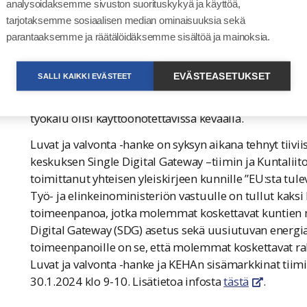
analysoidaksemme sivuston suorituskykyä ja käyttöä,
kuntien ja viranomaisten imagoa. Tampere haluaa o
tarjotaksemme sosiaalisen median ominaisuuksia sekä
kävijöille että tapahtumajärjestäjille”, Tampereen ka
parantaaksemme ja räätälöidäksemme sisältöä ja mainoksia.
Lue juttu
tästä.
linkki avautuu uuteen ikkunaan
Palvelun yhteyteen rakennetaan parhaillaan Lausunto-
EVÄSTEASETUKSET
SALLI KAIKKI EVÄSTEET
viranomaisille sähköisen ja ketterän keinon kerätä laus
LaKu -työkalun kehittäminen tulee jatkumaan myös vu
työkalu olisi käyttöönotettavissa keväällä.
Luvat ja valvonta -hanke on syksyn aikana tehnyt tiiviis
keskuksen Single Digital Gateway –tiimin ja Kuntaliit
toimittanut yhteisen yleiskirjeen kunnille ”EU:sta tule
Työ- ja elinkeinoministeriön vastuulle on tullut kaksi EU
toimeenpanoa, jotka molemmat koskettavat kuntien m
Digital Gateway (SDG) asetus sekä uusiutuvan energian d
toimeenpanoille on se, että molemmat koskettavat ra
Luvat ja valvonta -hanke ja KEHAn sisämarkkinat tiimi
30.1.2024 klo 9-10. Lisätietoa infosta
tästä
.
linkki ava