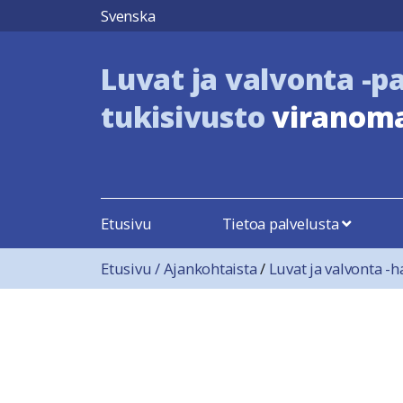
Hyppää sisältöön
Svenska
Luvat ja valvonta -p
tukisivusto
viranoma
Etusivu
Tietoa palvelusta
Etusivu
/
Ajankohtaista
/
Luvat ja valvonta -