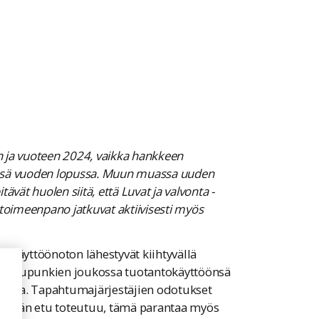
en ja vuoteen 2024, vaikka hankkeen
ässä vuoden lopussa. Muun muassa uuden
vät huolen siitä, että Luvat ja valvonta -
toimeenpano jatkuvat aktiivisesti myös
käyttöönoton lähestyvät kiihtyvällä
n kaupunkien joukossa tuotantokäyttöönsä
osalta. Tapahtumajärjestäjien odotukset
estäjän etu toteutuu, tämä parantaa myös