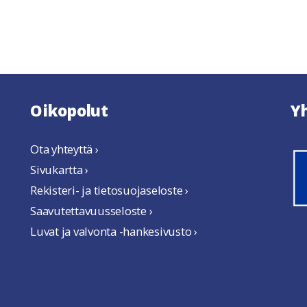
Oikopolut
Y
Ota yhteyttä ›
Sivukartta ›
Rekisteri- ja tietosuojaseloste ›
Saavutettavuusseloste ›
Luvat ja valvonta -hankesivusto ›
uteen ikkunaan
tuu uuteen ikkunaan