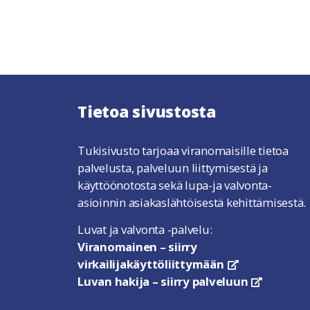
Tietoa sivustosta
Tukisivusto tarjoaa viranomaisille tietoa
palvelusta, palveluun liittymisestä ja
käyttöönotosta sekä lupa-ja valvonta-
asioinnin asiakaslähtöisestä kehittämisestä.
Luvat ja valvonta -palvelu:
Viranomainen – siirry
virkailijakäyttöliittymään
linkki avautuu u
Luvan hakija – siirry palveluun
linkki avau