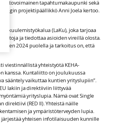
lla vetovoimainen tapahtumakaupunki sekä
upungin projektipäällikkö Anni Joela kertoo.
 ja kuulemistyökalua (LaKu), joka tarjoaa
untoja ja tiedottaa asioiden vireillä olosta.
oden 2024 puolella ja tarkoitus on, että
ti viestinnällistä yhteistyötä KEHA-
on kanssa. Kuntaliitto on joulukuussa
va sääntely vaikuttaa kuntien yrityslupiin”.
 lakiin ja direktiiviin liittyvää
yöntämiä yrityslupia. Nämä ovat Single
irektiivi (RED II). Yhteistä näille
kentamisen ja ympäristöterveyden lupia.
 järjestää yhteisen infotilaisuuden kunnille
utuu uuteen ikkunaan