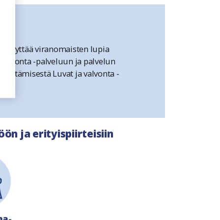
dellyttää viranomaisten lupia
 valvonta -palveluun ja palvelun
liittämisestä Luvat ja valvonta -
n ja erityispiirteisiin
ma-