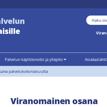
alvelun
Haku kent
isille
Vira
Palvelun käyttöönotto ja ylläpito
Asiakasläht
sana palvelukokonaisuutta
Viranomainen osana