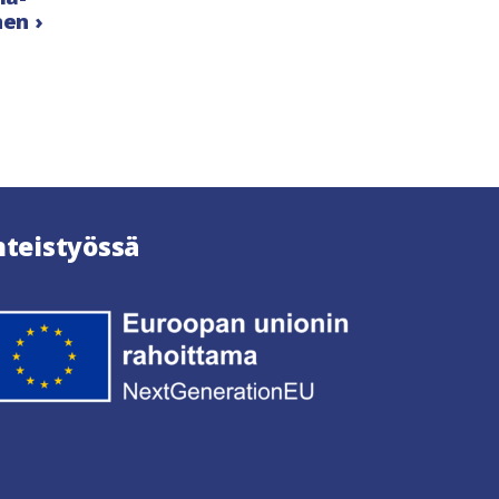
en ›
hteistyössä