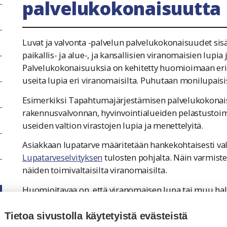
palvelukokonaisuutta
Luvat ja valvonta -palvelun palvelukokonaisuudet sis
paikallis- ja alue-, ja kansallisien viranomaisien lupia
Palvelukokonaisuuksia on kehitetty huomioimaan erity
useita lupia eri viranomaisilta. Puhutaan monilupaisi
Esimerkiksi Tapahtumajärjestämisen palvelukokonais
rakennusvalvonnan, hyvinvointialueiden pelastustoime
useiden valtion virastojen lupia ja menettelyitä.
Asiakkaan lupatarve määritetään hankekohtaisesti va
Lupatarveselvityksen
tulosten pohjalta. Näin varmiste
näiden toimivaltaisilta viranomaisilta.
Huomioitavaa on, että viranomaisen lupa tai muu hall
palvelukokonaisuuteen. Lisää tietoa palvelukokonaisuuk
alalaidasta.
Tietoa sivustolla käytetyistä evästeistä