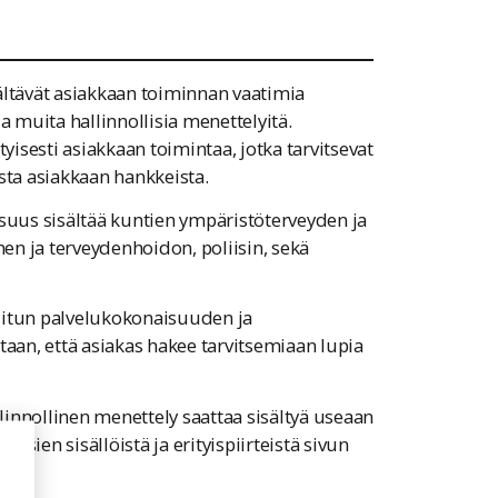
ältävät asiakkaan toiminnan vaatimia
 ja muita hallinnollisia menettelyitä.
isesti asiakkaan toimintaa, jotka tarvitsevat
sta asiakkaan hankkeista.
uus sisältää kuntien ympäristöterveyden ja
n ja terveydenhoidon, poliisin, sekä
litun palvelukokonaisuuden ja
taan, että asiakas hakee tarvitsemiaan lupia
innollinen menettely saattaa sisältyä useaan
sien sisällöistä ja erityispiirteistä sivun