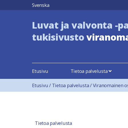
Hyppää sisältöön
Svenska
Luvat ja valvonta -p
tukisivusto
viranoma
Etusivu
Tietoa palvelusta
Etusivu
/
Tietoa palvelusta
/
Viranomainen o
Tietoa palvelusta