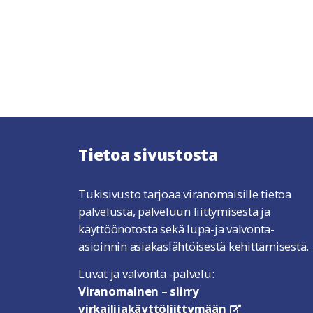
Tietoa sivustosta
Tukisivusto tarjoaa viranomaisille tietoa
palvelusta, palveluun liittymisestä ja
käyttöönotosta sekä lupa-ja valvonta-
asioinnin asiakaslähtöisestä kehittämisestä.
Luvat ja valvonta -palvelu:
Viranomainen – siirry
virkailijakäyttöliittymään
linkki avautuu u