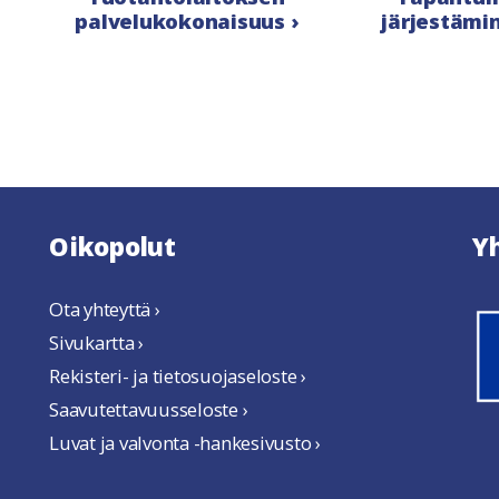
palvelukokonaisuus ›
järjestämin
Oikopolut
Y
Ota yhteyttä ›
Sivukartta ›
Rekisteri- ja tietosuojaseloste ›
Saavutettavuusseloste ›
Luvat ja valvonta -hankesivusto ›
uteen ikkunaan