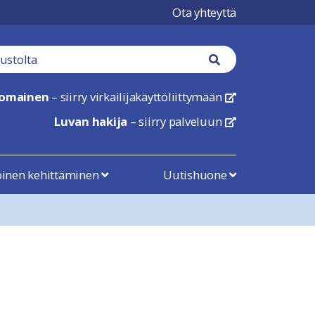
Ota yhteyttä
tä
Haku nappi
nomainen
– siirry virkailijakäyttöliittymään
linkki avautuu uu
Luvan hakija
– siirry palveluun
linkki avautuu uu
öinen kehittäminen
Uutishuone