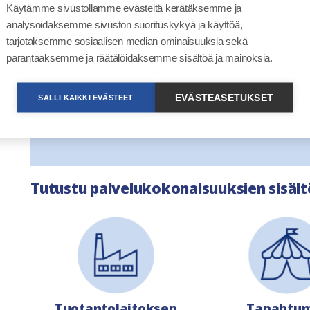
Käytämme sivustollamme evästeitä kerätäksemme ja
analysoidaksemme sivuston suorituskykyä ja käyttöä,
Huom!
tarjotaksemme sosiaalisen median ominaisuuksia sekä
parantaaksemme ja räätälöidäksemme sisältöä ja mainoksia.
Palvelukokonaisuuksien toimivuus asiakkaalle e
koskevien asiointipalvelujen liittämisen Luvat ja
EVÄSTEASETUKSET
SALLI KAIKKI EVÄSTEET
käyttöönoton. Lue lisää viranomaisten palvelujen 
palveluun
Liitostavat-osiossa
.
Tutustu palvelukokonaisuuksien sisältöö
Tuotantolaitoksen
Tapahtu