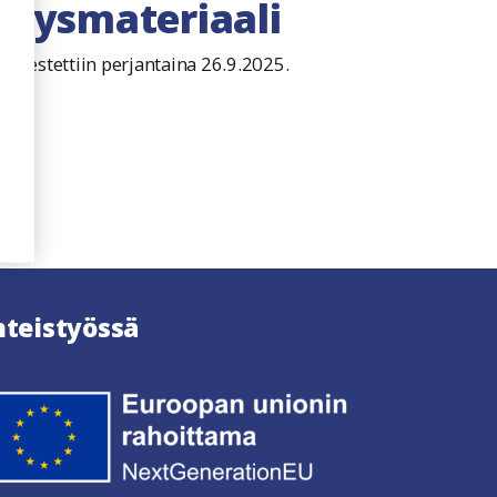
sitysmateriaali
järjestettiin perjantaina 26.9.2025.
utuu uuteen ikkunaan
hteistyössä