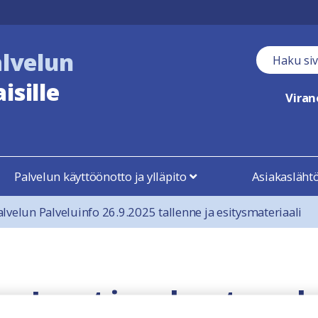
alvelun
Haku kent
isille
Vira
Palvelun käyttöönotto ja ylläpito
Asiakasläht
alvelun Palveluinfo 26.9.2025 tallenne ja esitysmateriaali
Luvat ja valvonta -pal