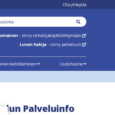
Ota yhteyttä
tä
Haku nappi
nomainen
– siirry virkailijakäyttöliittymään
linkki avautuu uu
Luvan hakija
– siirry palveluun
linkki avautuu uu
öinen kehittäminen
Uutishuone
velun Palveluinfo