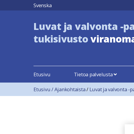
Hyppää sisältöön
Svenska
Luvat ja valvonta -p
tukisivusto
viranoma
Etusivu
Tietoa palvelusta
Etusivu
/
Ajankohtaista
/
Luvat ja valvonta -p