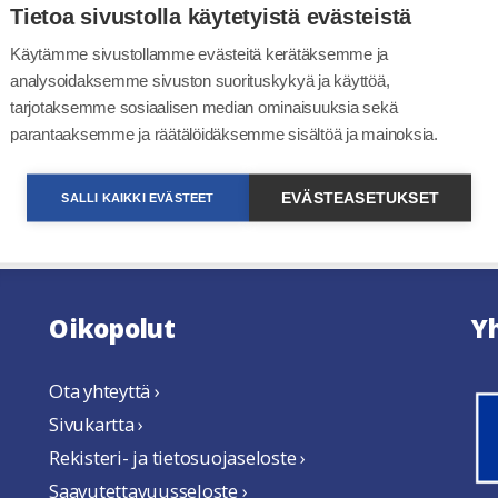
26.9.2025 tallenne ja e
Tietoa sivustolla käytetyistä evästeistä
Käytämme sivustollamme evästeitä kerätäksemme ja
Luvat ja valvonta -palvelun palveluinfo viranomaisille 
analysoidaksemme sivuston suorituskykyä ja käyttöä,
Tallenne ja esitysmateriaali löytyvät
täältä
.
tarjotaksemme sosiaalisen median ominaisuuksia sekä
linkki ava
parantaaksemme ja räätälöidäksemme sisältöä ja mainoksia.
EVÄSTEASETUKSET
SALLI KAIKKI EVÄSTEET
Oikopolut
Y
Ota yhteyttä ›
Sivukartta ›
Rekisteri- ja tietosuojaseloste ›
Saavutettavuusseloste ›