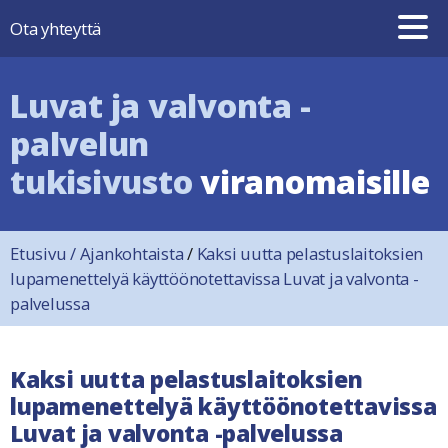
Hyppää sisältöön
Ota yhteyttä
Luvat ja valvonta -
palvelun
tukisivusto
viranomaisille
Etusivu
/
Ajankohtaista
/
Kaksi uutta pelastuslaitoksien
lupamenettelyä käyttöönotettavissa Luvat ja valvonta -
palvelussa
Kaksi uutta pelastuslaitoksien
lupamenettelyä käyttöönotettavissa
Luvat ja valvonta -palvelussa