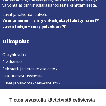
valvonta-asioinnin asiakaslähtöisestä kehittämisestä.
Luvat ja valvonta -palvelu:
Viranomainen – siirry virkailijakäyttöliittymään
link
Luvan hakija – siirry palveluun
linkki avautuu uuteen ikkun
Oikopolut
Ota yhteyttä ›
Sivukartta ›
Rekisteri- ja tietosuojaseloste ›
Saavutettavuusseloste ›
Luvat ja valvonta -hankesivusto ›
Yhteistyössä
Tietoa sivustolla käytetyistä evästeistä