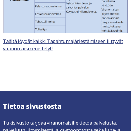
Täältä löydät kaikki Tapahtumajärjestämiseen liittyvät
viranomaismenettelyt!
Tietoa sivustosta
Tukisivusto tarjoaa viranomaisille tietoa palvelusta,
palveluun liittymisestä ja käyttöönotosta sekä lupa-ja