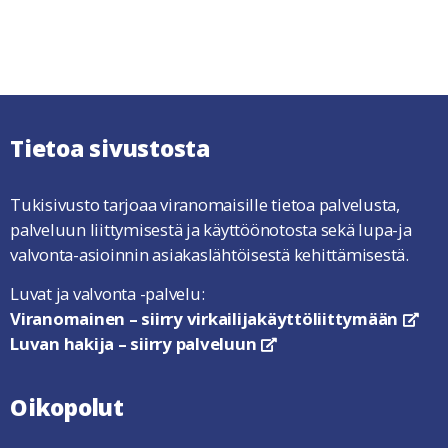
Tietoa sivustosta
Tukisivusto tarjoaa viranomaisille tietoa palvelusta,
palveluun liittymisestä ja käyttöönotosta sekä lupa-ja
valvonta-asioinnin asiakaslähtöisestä kehittämisestä.
Luvat ja valvonta -palvelu:
Viranomainen – siirry virkailijakäyttöliittymään
link
Luvan hakija – siirry palveluun
linkki avautuu uuteen ikkun
Oikopolut