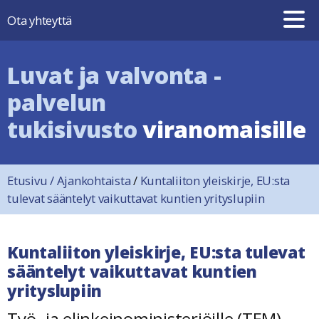
Hyppää sisältöön
Ota yhteyttä
Luvat ja valvonta -
palvelun
tukisivusto
viranomaisille
Etusivu
/
Ajankohtaista
/
Kuntaliiton yleiskirje, EU:sta
tulevat sääntelyt vaikuttavat kuntien yrityslupiin
Kuntaliiton yleiskirje, EU:sta tulevat
sääntelyt vaikuttavat kuntien
yrityslupiin
Työ- ja elinkeinoministeriöille (TEM)