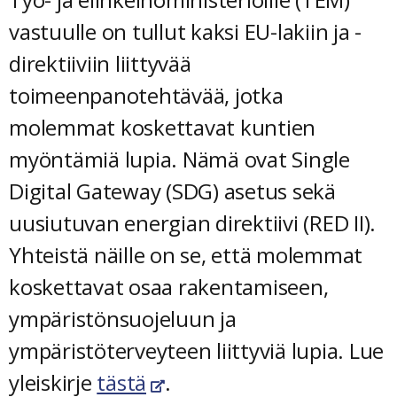
vastuulle on tullut kaksi EU-lakiin ja -
direktiiviin liittyvää
toimeenpanotehtävää, jotka
molemmat koskettavat kuntien
myöntämiä lupia. Nämä ovat Single
Digital Gateway (SDG) asetus sekä
uusiutuvan energian direktiivi (RED II).
Yhteistä näille on se, että molemmat
koskettavat osaa rakentamiseen,
ympäristönsuojeluun ja
ympäristöterveyteen liittyviä lupia. Lue
yleiskirje
tästä
.
linkki avautuu uuteen ikkunaan