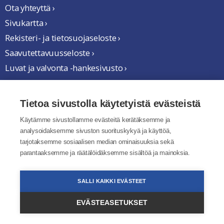
Ota yhteyttä ›
Sivukartta ›
Rekisteri- ja tietosuojaseloste ›
Saavutettavuusseloste ›
Luvat ja valvonta -hankesivusto ›
Yhteistyössä
Tietoa sivustolla käytetyistä evästeistä
Käytämme sivustollamme evästeitä kerätäksemme ja
analysoidaksemme sivuston suorituskykyä ja käyttöä,
tarjotaksemme sosiaalisen median ominaisuuksia sekä
parantaaksemme ja räätälöidäksemme sisältöä ja mainoksia.
SALLI KAIKKI EVÄSTEET
EVÄSTEASETUKSET