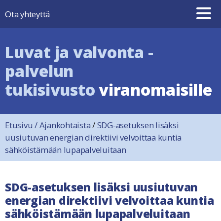
Hyppää sisältöön
Ota yhteyttä
Luvat ja valvonta -
palvelun
tukisivusto
viranomaisille
Etusivu
/
Ajankohtaista
/
SDG-asetuksen lisäksi
uusiutuvan energian direktiivi velvoittaa kuntia
sähköistämään lupapalveluitaan
SDG-asetuksen lisäksi uusiutuvan
energian direktiivi velvoittaa kuntia
sähköistämään lupapalveluitaan