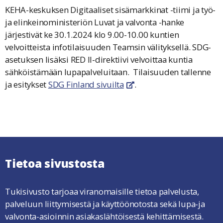
KEHA-keskuksen Digitaaliset sisämarkkinat -tiimi ja työ-
ja elinkeinoministeriön Luvat ja valvonta -hanke
järjestivät ke 30.1.2024 klo 9.00-10.00 kuntien
velvoitteista infotilaisuuden Teamsin välityksellä. SDG-
asetuksen lisäksi RED II-direktiivi velvoittaa kuntia
sähköistämään lupapalveluitaan. Tilaisuuden tallenne
ja esitykset
SDG Finland sivuilta
.
linkki avautuu uuteen ikkuna
Tietoa sivustosta
Tukisivusto tarjoaa viranomaisille tietoa palvelusta,
palveluun liittymisestä ja käyttöönotosta sekä lupa-ja
valvonta-asioinnin asiakaslähtöisestä kehittämisestä.