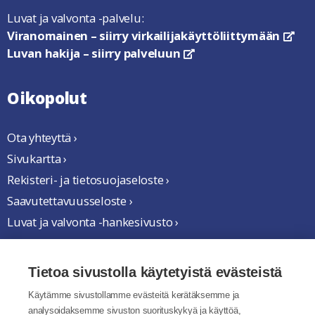
Luvat ja valvonta -palvelu:
Viranomainen – siirry virkailijakäyttöliittymään
link
Luvan hakija – siirry palveluun
linkki avautuu uuteen ikkun
Oikopolut
Ota yhteyttä ›
Sivukartta ›
Rekisteri- ja tietosuojaseloste ›
Saavutettavuusseloste ›
Luvat ja valvonta -hankesivusto ›
Yhteistyössä
Tietoa sivustolla käytetyistä evästeistä
Käytämme sivustollamme evästeitä kerätäksemme ja
analysoidaksemme sivuston suorituskykyä ja käyttöä,