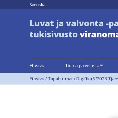
Hyppää sisältöön
Svenska
Luvat ja valvonta -p
tukisivusto
viranoma
Etusivu
Tietoa palvelusta
Etusivu
/
Tapahtumat
/
Digifika 5/2023 Tjäns