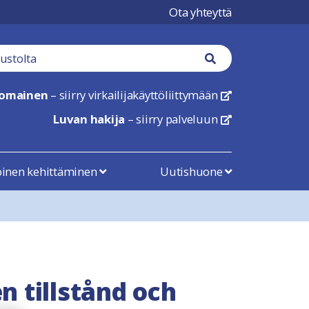
Ota yhteyttä
tä
Haku nappi
nomainen
– siirry virkailijakäyttöliittymään
linkki avautuu uu
Luvan hakija
– siirry palveluun
linkki avautuu uu
öinen kehittäminen
Uutishuone
n tillstånd och