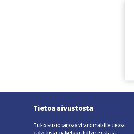
Tietoa sivustosta
Tukisivusto tarjoaa viranomaisille tietoa
palvelusta, palveluun liittymisestä ja