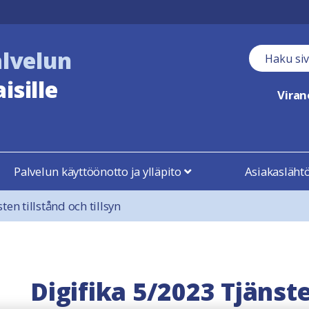
alvelun
Haku kent
isille
Vira
Palvelun käyttöönotto ja ylläpito
Asiakasläht
ten tillstånd och tillsyn
Digifika 5/2023 Tjänste