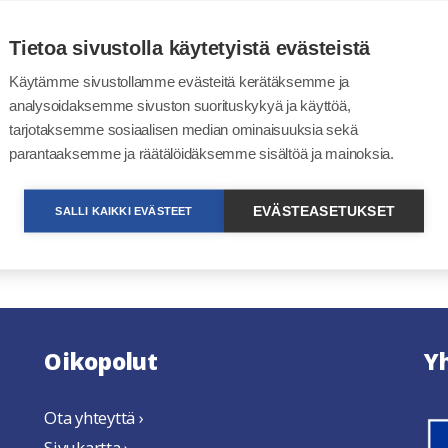
tillsyn
Tietoa sivustolla käytetyistä evästeistä
Tjänsten tillstånd och tillsyn är med på Kommunförbund
Käytämme sivustollamme evästeitä kerätäksemme ja
Kommunförbundet arrangerar korta sessioner med presen
analysoidaksemme sivuston suorituskykyä ja käyttöä,
på svenska i nätverket för Digifika.
tarjotaksemme sosiaalisen median ominaisuuksia sekä
parantaaksemme ja räätälöidäksemme sisältöä ja mainoksia.
Ytterligare information
här
!
linkki avautuu uuteen ikkunaan
EVÄSTEASETUKSET
SALLI KAIKKI EVÄSTEET
Oikopolut
Y
Ota yhteyttä ›
Sivukartta ›