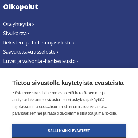
Oikopolut
Ota yhteyttä ›
Sivukartta ›
Rekisteri- ja tietosuojaseloste ›
Saavutettavuusseloste ›
Luvat ja valvonta -hankesivusto ›
Yhteistyössä
Tietoa sivustolla käytetyistä evästeistä
Käytämme sivustollamme evästeitä kerätäksemme ja
analysoidaksemme sivuston suorituskykyä ja käyttöä,
tarjotaksemme sosiaalisen median ominaisuuksia sekä
parantaaksemme ja räätälöidäksemme sisältöä ja mainoksia.
SALLI KAIKKI EVÄSTEET