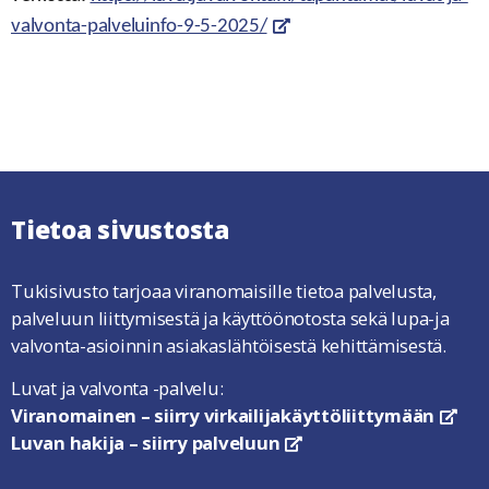
valvonta-palveluinfo-9-5-2025/
linkki avautuu uuteen ikkunaa
Tietoa sivustosta
Tukisivusto tarjoaa viranomaisille tietoa palvelusta,
palveluun liittymisestä ja käyttöönotosta sekä lupa-ja
valvonta-asioinnin asiakaslähtöisestä kehittämisestä.
Luvat ja valvonta -palvelu:
Viranomainen – siirry virkailijakäyttöliittymään
link
Luvan hakija – siirry palveluun
linkki avautuu uuteen ikkun