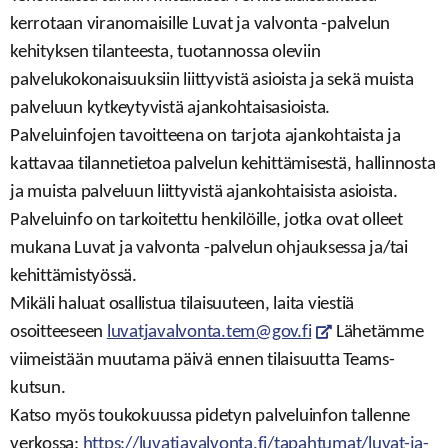
kerrotaan viranomaisille Luvat ja valvonta -palvelun
kehityksen tilanteesta, tuotannossa oleviin
palvelukokonaisuuksiin liittyvistä asioista ja sekä muista
palveluun kytkeytyvistä ajankohtaisasioista.
Palveluinfojen tavoitteena on tarjota ajankohtaista ja
kattavaa tilannetietoa palvelun kehittämisestä, hallinnosta
ja muista palveluun liittyvistä ajankohtaisista asioista.
Palveluinfo on tarkoitettu henkilöille, jotka ovat olleet
mukana Luvat ja valvonta -palvelun ohjauksessa ja/tai
kehittämistyössä.
Mikäli haluat osallistua tilaisuuteen, laita viestiä
osoitteeseen
luvatjavalvonta.tem@gov.fi
Lähetämme
linkki avautuu uut
viimeistään muutama päivä ennen tilaisuutta Teams-
kutsun.
Katso myös toukokuussa pidetyn palveluinfon tallenne
verkossa:
https://luvatjavalvonta.fi/tapahtumat/luvat-ja-