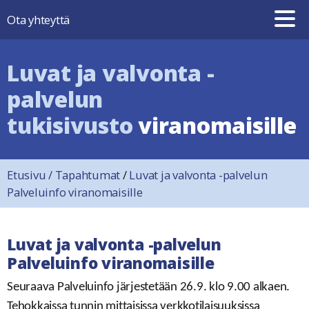
Hyppää sisältöön
Ota yhteyttä
Luvat ja valvonta -
palvelun
tukisivusto
viranomaisille
Etusivu
/
Tapahtumat
/
Luvat ja valvonta -palvelun
Palveluinfo viranomaisille
Luvat ja valvonta -palvelun
Palveluinfo viranomaisille
Seuraava Palveluinfo järjestetään 26.9. klo 9.00 alkaen.
Tehokkaissa tunnin mittaisissa verkkotilaisuuksissa