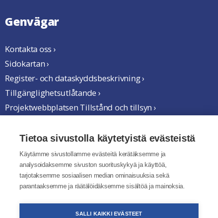
Genvägar
Kontakta oss ›
Sidokartan ›
Register- och dataskyddsbeskrivning ›
Tillgänglighetsutlåtande ›
Projektwebbplatsen Tillstånd och tillsyn ›
Vi samarbetar
Tietoa sivustolla käytetyistä evästeistä
Käytämme sivustollamme evästeitä kerätäksemme ja
analysoidaksemme sivuston suorituskykyä ja käyttöä,
tarjotaksemme sosiaalisen median ominaisuuksia sekä
parantaaksemme ja räätälöidäksemme sisältöä ja mainoksia.
SALLI KAIKKI EVÄSTEET