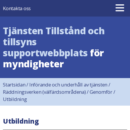
Hoppa till innehåll
Kontakta oss
Tjänsten Tillstånd och
tillsyns
supportwebbplats
för
myndigheter
Startsidan
/
Införande och underhåll av tjänsten
/
Räddningsverken (välfärdsområdena)
/
Genomför
/
Utbildning
Utbildning