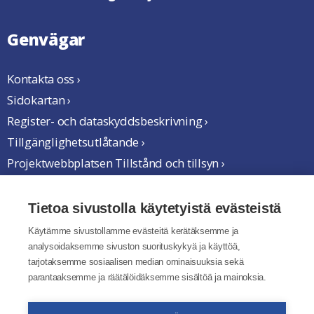
Genvägar
Kontakta oss ›
Sidokartan ›
Register- och dataskyddsbeskrivning ›
Tillgänglighetsutlåtande ›
Projektwebbplatsen Tillstånd och tillsyn ›
Vi samarbetar
Tietoa sivustolla käytetyistä evästeistä
Käytämme sivustollamme evästeitä kerätäksemme ja
analysoidaksemme sivuston suorituskykyä ja käyttöä,
tarjotaksemme sosiaalisen median ominaisuuksia sekä
parantaaksemme ja räätälöidäksemme sisältöä ja mainoksia.