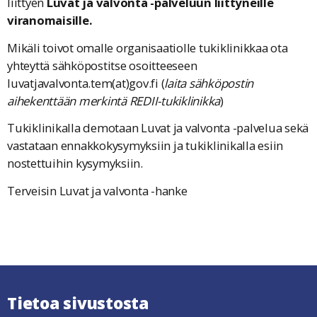
liittyen
Luvat ja valvonta -palveluun liittyneille
viranomaisille.
Mikäli toivot omalle organisaatiolle tukiklinikkaa ota
yhteyttä sähköpostitse osoitteeseen
luvatjavalvonta.tem(at)gov.fi (
laita sähköpostin
aihekenttään merkintä REDII-tukiklinikka
)
Tukiklinikalla demotaan Luvat ja valvonta -palvelua sekä
vastataan ennakkokysymyksiin ja tukiklinikalla esiin
nostettuihin kysymyksiin.
Terveisin Luvat ja valvonta -hanke
Tietoa sivustosta