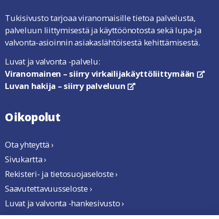
Tukisivusto tarjoaa viranomaisille tietoa palvelusta,
palveluun liittymisestä ja käyttöönotosta sekä lupa-ja
valvonta-asioinnin asiakaslähtöisestä kehittämisestä.
Luvat ja valvonta -palvelu:
Viranomainen – siirry virkailijakäyttöliittymään
link
Luvan hakija – siirry palveluun
linkki avautuu uuteen ikkun
Oikopolut
Ota yhteyttä ›
Sivukartta ›
Rekisteri- ja tietosuojaseloste ›
Saavutettavuusseloste ›
Luvat ja valvonta -hankesivusto ›