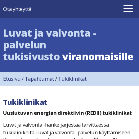
Hyppää sisältöön
Ota yhteyttä
Luvat ja valvonta -
palvelun
tukisivusto
viranomaisille
Etusivu
/
Tapahtumat
/
Tukiklinikat
Tukiklinikat
Uusiutuvan energian direktiivin (REDII) tukiklinikat
Luvat ja valvonta -hanke järjestää tarvittaessa
tukiklinikoita Luvat ja valvonta -palvelun käyttämiseen