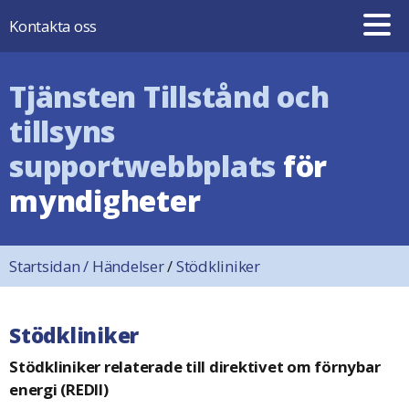
Hoppa till innehåll
Kontakta oss
Tjänsten Tillstånd och
tillsyns
supportwebbplats
för
myndigheter
Startsidan
/
Händelser
/
Stödkliniker
Stödkliniker
Stödkliniker relaterade till direktivet om förnybar
energi (REDII)