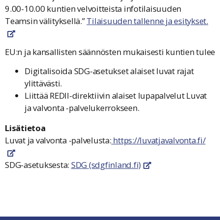
9.00-10.00 kuntien velvoitteista infotilaisuuden
Teamsin välityksellä.”
Tilaisuuden tallenne ja esitykset.
linkki avautuu uuteen ikkunaan
EU:n ja kansallisten säännösten mukaisesti kuntien tulee
Digitalisoida SDG-asetukset alaiset luvat rajat
ylittävästi.
Liittää REDII-direktiivin alaiset lupapalvelut Luvat
ja valvonta -palvelukerrokseen.
Lisätietoa
Luvat ja valvonta -palvelusta:
https://luvatjavalvonta.fi/
linkki avautuu uuteen ikkunaan
SDG-asetuksesta:
SDG (sdgfinland.fi)
linkki avautuu uuteen 