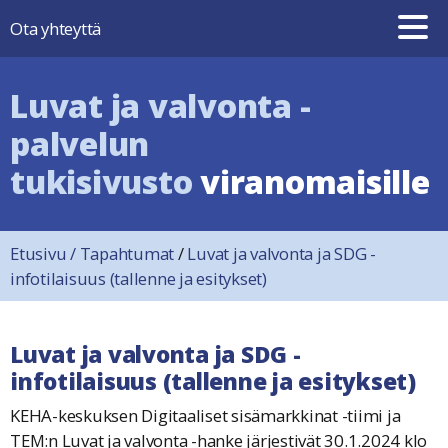
Hyppää sisältöön
Ota yhteyttä
Luvat ja valvonta -
palvelun
tukisivusto
viranomaisille
Etusivu
/
Tapahtumat
/
Luvat ja valvonta ja SDG -
infotilaisuus (tallenne ja esitykset)
Luvat ja valvonta ja SDG -
infotilaisuus (tallenne ja esitykset)
KEHA-keskuksen Digitaaliset sisämarkkinat -tiimi ja
TEM:n Luvat ja valvonta -hanke järjestivät 30.1.2024 klo