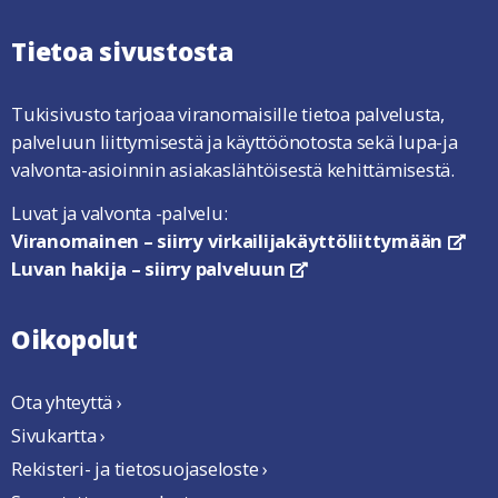
Tietoa sivustosta
Tukisivusto tarjoaa viranomaisille tietoa palvelusta,
palveluun liittymisestä ja käyttöönotosta sekä lupa-ja
valvonta-asioinnin asiakaslähtöisestä kehittämisestä.
Luvat ja valvonta -palvelu:
Viranomainen – siirry virkailijakäyttöliittymään
link
Luvan hakija – siirry palveluun
linkki avautuu uuteen ikkun
Oikopolut
Ota yhteyttä ›
Sivukartta ›
Rekisteri- ja tietosuojaseloste ›