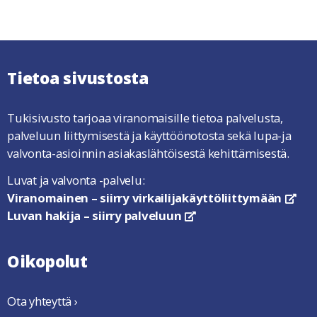
Tietoa sivustosta
Tukisivusto tarjoaa viranomaisille tietoa palvelusta,
palveluun liittymisestä ja käyttöönotosta sekä lupa-ja
valvonta-asioinnin asiakaslähtöisestä kehittämisestä.
Luvat ja valvonta -palvelu:
Viranomainen – siirry virkailijakäyttöliittymään
link
Luvan hakija – siirry palveluun
linkki avautuu uuteen ikkun
Oikopolut
Ota yhteyttä ›