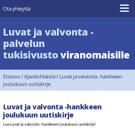
Hyppää sisältöön
Ota yhteyttä
Luvat ja valvonta -
palvelun
tukisivusto
viranomaisille
Etusivu
/
Ajankohtaista
/
Luvat ja valvonta -hankkeen
joulukuun uutiskirje
Luvat ja valvonta -hankkeen
joulukuun uutiskirje
Lue Luvat ja valvonta -hankkeen joulukuun uutiskirje!