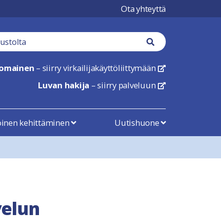
Ota yhteyttä
tä
Haku nappi
nomainen
– siirry virkailijakäyttöliittymään
linkki avautuu uu
Luvan hakija
– siirry palveluun
linkki avautuu uu
öinen kehittäminen
Uutishuone
velun