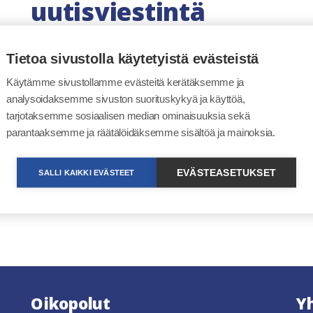
uutisviestintä
Luvat ja valvonta -palvelua koskeva uutisv
Tietoa sivustolla käytetyistä evästeistä
toiminnallisuuksista, tapahtumista sekä ti
Käytämme sivustollamme evästeitä kerätäksemme ja
ajankohtaisista asioista julkaistaan vuode
analysoidaksemme sivuston suorituskykyä ja käyttöä,
tarjotaksemme sosiaalisen median ominaisuuksia sekä
valvonta -palvelun tukisivuston ajankohtai
parantaaksemme ja räätälöidäksemme sisältöä ja mainoksia.
Erillistä uutiskirjettä emme enää julkaise.
löydät
Uutishuoneesta.
linkki avautuu uuteen ikk
EVÄSTEASETUKSET
SALLI KAIKKI EVÄSTEET
Oikopolut
Y