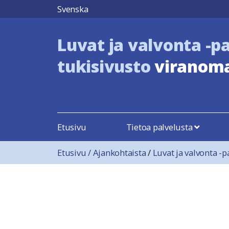
Hyppää sisältöön
Svenska
Luvat ja valvonta -p
tukisivusto
viranoma
Etusivu
Tietoa palvelusta
Etusivu
/
Ajankohtaista
/
Luvat ja valvonta -p