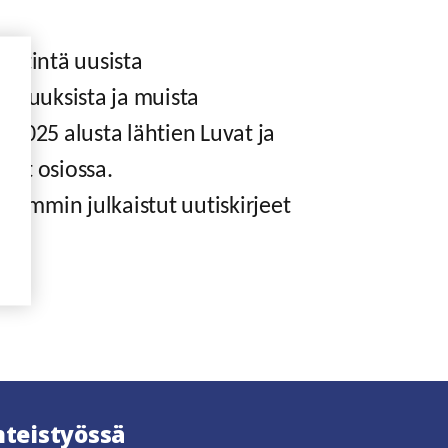
iestintä uusista
laisuuksista ja muista
n 2025 alusta lähtien Luvat ja
set osiossa.
 Aiemmin julkaistut uutiskirjeet
unaan
hteistyössä