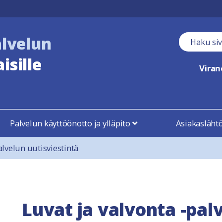
alvelun
Haku kent
isille
Vira
Palvelun käyttöönotto ja ylläpito
Asiakasläht
alvelun uutisviestintä
Luvat ja valvonta -pal