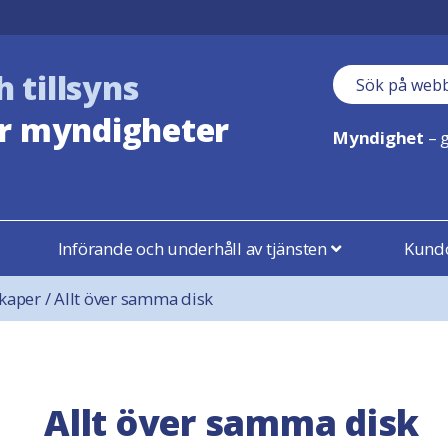
h tillsyns
Sökfält
r myndigheter
Myndighet
– g
Införande och underhåll av tjänsten
Kundo
kaper
/
Allt över samma disk
Allt över samma disk