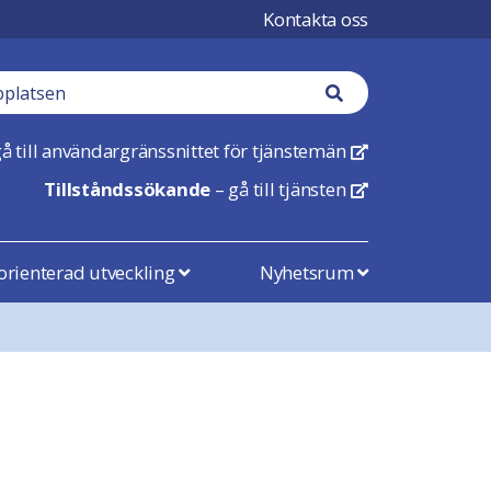
Kontakta oss
Sökknapp
å till användargränssnittet för tjänstemän
Öppnas i en ny flik
Tillståndssökande
– gå till tjänsten
Öppnas i en ny flik
rienterad utveckling
Nyhetsrum