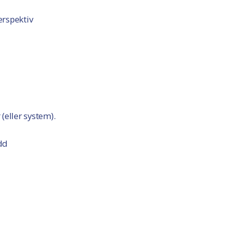
erspektiv
(eller system).
dd