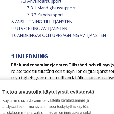
7.3 Användarsupport
7.3.1 Myndighetssupport
7.3.2 Kundsupport
8 ANSLUTNING TILL TJÄNSTEN
9 UTVECKLING AV TJÄNSTEN
10 ÄNDRINGAR OCH UPPSÄGNING AV TJÄNSTEN
1 INLEDNING
För kunder samlar tjänsten Tillstånd och tillsyn
(s
relaterade till tillstånd och tillsyn i en digital tjänst
myndighetsgränser och tillhandahåller tjänsterna öv
kallas ett serviceskikt, eftersom den fungerar som e
för kunden och agerar som en mellanhand mellan k
Tietoa sivustolla käytetyistä evästeistä
om denna servicebeskrivning beskriver funktionerna
Käytämme sivustollamme evästeitä kerätäksemme ja
använder tjänsten och för myndigheter som handlägger
analysoidaksemme sivuston suorituskykyä ja käyttöä,
servicebeskrivning främst avsedd för de myndigheter s
tarjotaksemme sosiaalisen median ominaisuuksia sekä