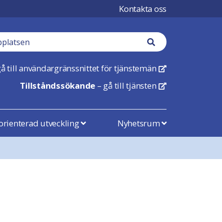
Kontakta oss
Sökknapp
å till användargränssnittet för tjänstemän
Öppnas i en ny flik
Tillståndssökande
– gå till tjänsten
Öppnas i en ny flik
rienterad utveckling
Nyhetsrum