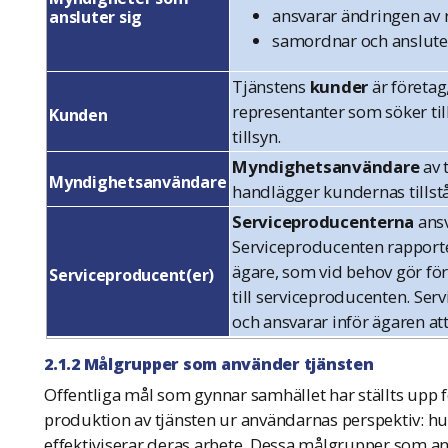
ansvarar ändringen av r
ansluter sig
samordnar och ansluter
Tjänstens
kunder
är företag
representanter som söker til
Kunden
tillsyn.
Myndighetsanvändare
av 
Myndighetsanvändare
handlägger kundernas tillstå
Serviceproducenterna
ansv
Serviceproducenten rapporter
ägare, som vid behov gör fö
Serviceproducent(er)
till serviceproducenten. Ser
och ansvarar inför ägaren att 
2.1.2 Målgrupper som använder tjänsten
Offentliga mål som gynnar samhället har ställts upp f
produktion av tjänsten ur användarnas perspektiv: hu
effektiviserar deras arbete. Dessa målgrupper som a