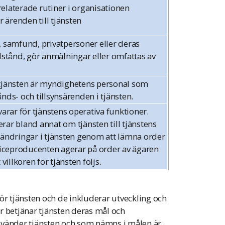
elaterade rutiner i organisationen
 ärenden till tjänsten
, samfund, privatpersoner eller deras
lstånd, gör anmälningar eller omfattas av
tjänsten är myndighetens personal som
nds- och tillsynsärenden i tjänsten.
arar för tjänstens operativa funktioner.
ar bland annat om tjänsten till tjänstens
rändringar i tjänsten genom att lämna order
viceproducenten agerar på order av ägaren
villkoren för tjänsten följs.
ör tjänsten och de inkluderar utveckling och
r betjänar tjänsten deras mål och
nvänder tjänsten och som nämns i målen är