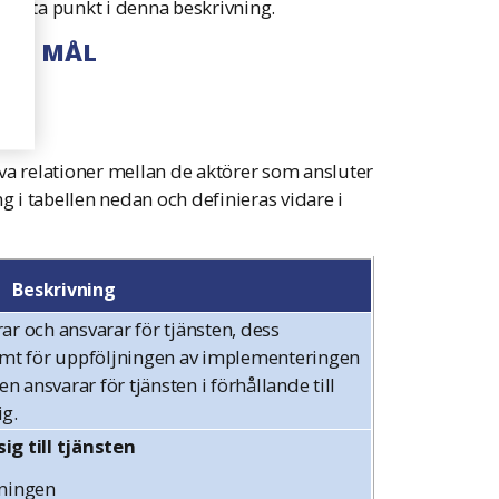
i nästa punkt i denna beskrivning.
OCH MÅL
tiva relationer mellan de aktörer som ansluter
ing i tabellen nedan och definieras vidare i
Beskrivning
r och ansvarar för tjänsten, dess
amt för uppföljningen av implementeringen
n ansvarar för tjänsten i förhållande till
g.
ig till tjänsten
tningen