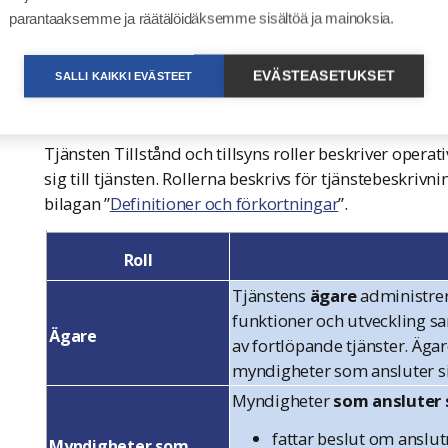
”Roller”). Tjänstens roller och målgrupper definieras 
parantaaksemme ja räätälöidäksemme sisältöä ja mainoksia.
2 TJÄNSTENS ROLLER, MÅLGRUPPER 
EVÄSTEASETUKSET
SALLI KAIKKI EVÄSTEET
2.1 Tjänstens roller och målgrupper
2.1.1 Roller
Tjänsten Tillstånd och tillsyns roller beskriver opera
sig till tjänsten. Rollerna beskrivs för tjänstebeskrivn
bilagan ”
Definitioner och förkortningar
”.
Roll
Tjänstens
ägare
administrera
funktioner och utveckling s
Ägare
av fortlöpande tjänster. Ägare
myndigheter som ansluter si
Myndigheter
som ansluter s
fattar beslut om anslu
Myndigheter
som