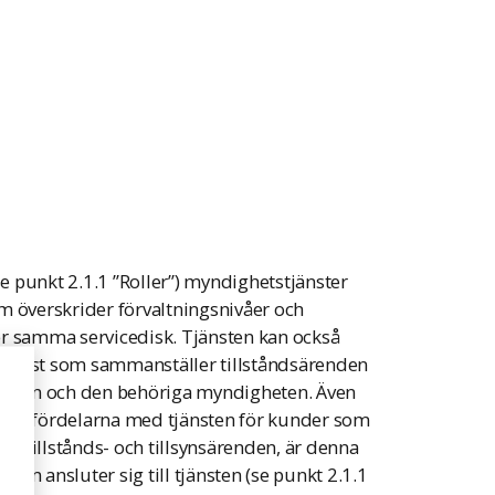
e punkt 2.1.1 ”Roller”) myndighetstjänster
 som överskrider förvaltningsnivåer och
er samma servicedisk. Tjänsten kan också
n tjänst som sammanställer tillståndsärenden
unden och den behöriga myndigheten. Även
 och fördelarna med tjänsten för kunder som
 tillstånds- och tillsynsärenden, är denna
om ansluter sig till tjänsten (se punkt 2.1.1