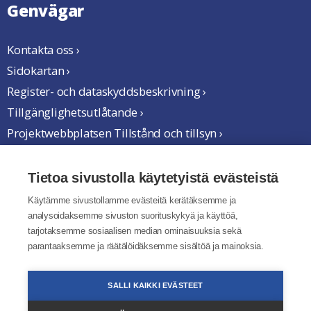
Genvägar
Kontakta oss ›
Sidokartan ›
Register- och dataskyddsbeskrivning ›
Tillgänglighetsutlåtande ›
Projektwebbplatsen Tillstånd och tillsyn ›
Vi samarbetar
Tietoa sivustolla käytetyistä evästeistä
Käytämme sivustollamme evästeitä kerätäksemme ja
analysoidaksemme sivuston suorituskykyä ja käyttöä,
tarjotaksemme sosiaalisen median ominaisuuksia sekä
parantaaksemme ja räätälöidäksemme sisältöä ja mainoksia.
SALLI KAIKKI EVÄSTEET