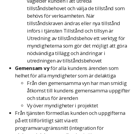
vägleder kunden i att utreda
tillståndsbehovet och välja de tillstånd som
behövs för verksamheten. När
tillståndskraven ändras eller nya tillstånd
införs i tjänsten Tillstånd och tillsyn är
Utredning av tillståndsbehov ett verktyg för
myndigheterna som gör det möjligt att göra
nödvändiga tillägg och ändringar i
utredningen av tillståndsbehovet
Gemensam vy
för alla kundens ärenden som
helhet för alla myndigheter som är delaktiga
Från den gemensamma vyn har man smidig
åtkomst till kundens gemensamma uppgifter
och status för ärenden
Vy över myndigheter i projektet
Från tjänsten förmedlas kunden och uppgifterna
på ett tillförlitligt sätt via ett
programvarugränssnitt (integration för