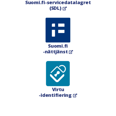
Suomi.fi-servicedatalagret
(SDL)
Öppnas i en ny flik
Suomi.fi
-nättjänst
Öppnas i en ny flik
Virtu
-identifiering
Öppnas i en ny flik