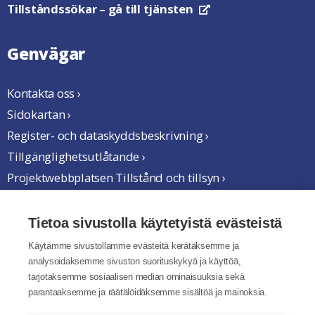
Tillståndssökar
– gå till tjänsten
Öppnas i en ny flik
Genvägar
Kontakta oss ›
Sidokartan ›
Register- och dataskyddsbeskrivning ›
Tillgänglighetsutlåtande ›
Projektwebbplatsen Tillstånd och tillsyn ›
Vi samarbetar
Tietoa sivustolla käytetyistä evästeistä
Käytämme sivustollamme evästeitä kerätäksemme ja
analysoidaksemme sivuston suorituskykyä ja käyttöä,
tarjotaksemme sosiaalisen median ominaisuuksia sekä
parantaaksemme ja räätälöidäksemme sisältöä ja mainoksia.