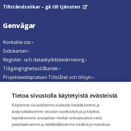
Tillståndssökar
– gå till tjänsten
Öppnas i en ny flik
Genvägar
Kontakta oss ›
Sidokartan ›
Register- och dataskyddsbeskrivning ›
Tillgänglighetsutlåtande ›
Projektwebbplatsen Tillstånd och tillsyn ›
Vi samarbetar
Tietoa sivustolla käytetyistä evästeistä
Käytämme sivustollamme evästeitä kerätäksemme ja
analysoidaksemme sivuston suorituskykyä ja käyttöä,
tarjotaksemme sosiaalisen median ominaisuuksia sekä
parantaaksemme ja räätälöidäksemme sisältöä ja mainoksia.