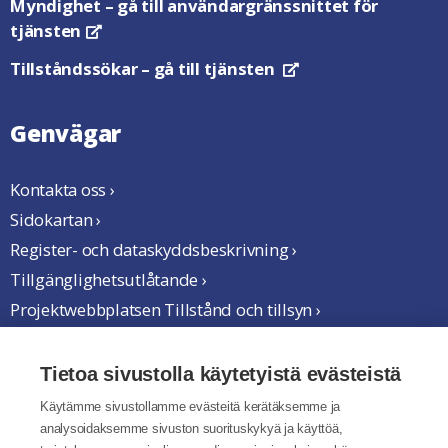
Myndighet
– gå till användargränssnittet för
tjänsten
Öppnas i en ny flik
Tillståndssökar
– gå till tjänsten
Öppnas i en ny flik
Genvägar
Kontakta oss ›
Sidokartan ›
Register- och dataskyddsbeskrivning ›
Tillgänglighetsutlåtande ›
Projektwebbplatsen Tillstånd och tillsyn ›
Vi samarbetar
Tietoa sivustolla käytetyistä evästeistä
Käytämme sivustollamme evästeitä kerätäksemme ja
analysoidaksemme sivuston suorituskykyä ja käyttöä,