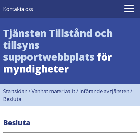
Hoppa till innehåll
Kontakta oss
Tjänsten Tillstånd och
tillsyns
supportwebbplats
för
myndigheter
Startsidan
/
Vanhat materiaalit
/
Införande av tjänsten
/
Besluta
Besluta