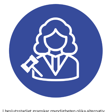
I beslutsstadiet granskar myndigheten olika alternativ